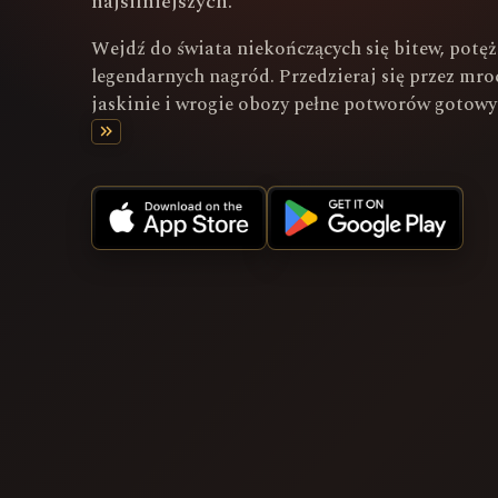
najsilniejszych.
Wejdź do świata niekończących się bitew, potę
legendarnych nagród. Przedzieraj się przez mro
jaskinie i wrogie obozy pełne potworów gotowyc
keyboard_double_arrow_right