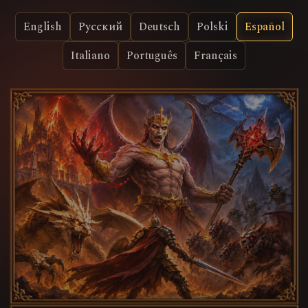
English
Русский
Deutsch
Polski
Español
Italiano
Português
Français